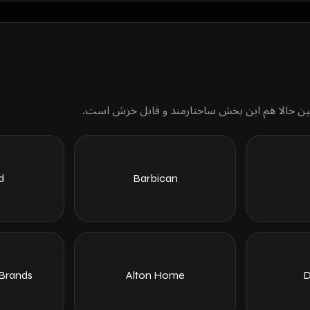
d
Barbican
 Brands
Alton Home
D