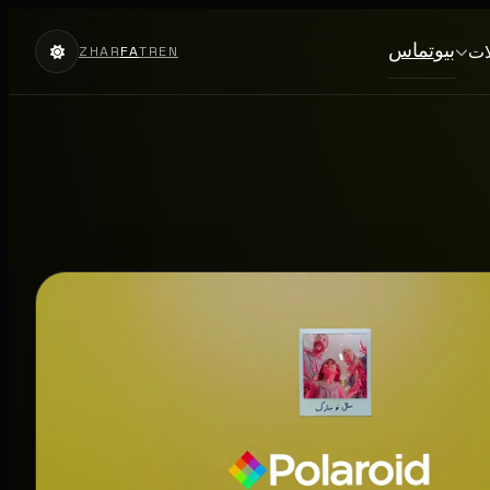
بیو
تماس
ات
ZH
AR
FA
TR
EN