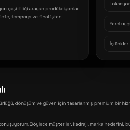
Lokasyon 
on çeşitliliği arayan prodüksiyonlar
briefe, tempoya ve final işten
Yerel uyg
İç linkle
ı
ürlüğü, dönüşüm ve güven için tasarlanmış premium bir hizm
 konuşuyorum. Böylece müşteriler, kadrajı, marka hedefini,