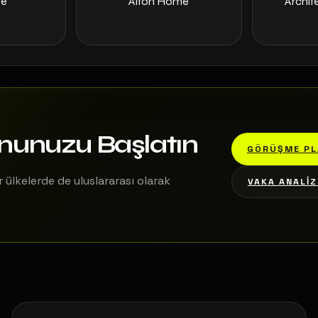
ee
Alton Home
Archit
onunuzu Başlatın
GÖRÜŞME PL
 ülkelerde de uluslararası olarak
VAKA ANALIZ