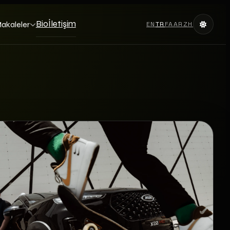
Bio
İletişim
akaleler
EN
TR
FA
AR
ZH