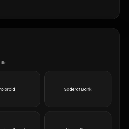
lir.
Polaroid
Saderat Bank