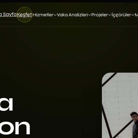
a Sayfa
Keşfet
Hizmetler
Vaka Analizleri
Projeler
İçgörüler
M
a
yon