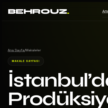
BEHROUZ
.
An
Ana Sayfa
/
Makaleler
MAKALE SAYFASI
İstanbul’d
Prodüksi