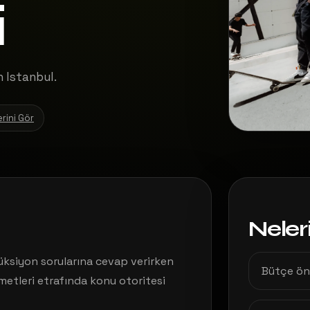
i
 Istanbul.
erini Gör
Neler
üksiyon sorularına cevap verirken
Bütçe ön
etleri etrafında konu otoritesi