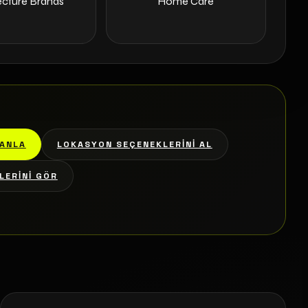
ecture Brands
Home Care
ANLA
LOKASYON SEÇENEKLERINI AL
LERINI GÖR