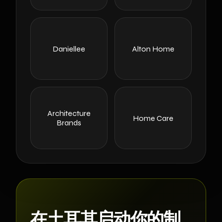
Daniellee
Alton Home
Architecture
Home Care
Brands
在土耳其启动你的制