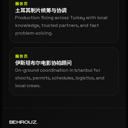
服务页
土耳其制片统筹与协调
Production fixing across Turkey with local
knowledge, trusted partners, and fast
problem-solving.
服务页
伊斯坦布尔电影协拍顾问
On-ground coordination in Istanbul for
shoots, permits, schedules, logistics, and
local crews.
BEHROUZ
.