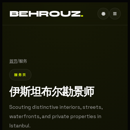
BEHROUZ
.
/
首页
服务
服务页
伊斯坦布尔勘景师
Scouting distinctive interiors, streets,
waterfronts, and private properties in
Istanbul.