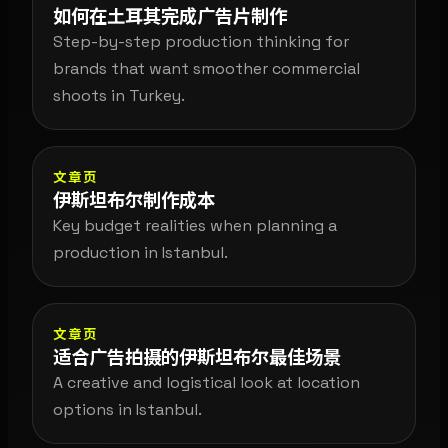
如何在土耳其完成广告片制作
Step-by-step production thinking for
brands that want smoother commercial
shoots in Turkey.
文章页
伊斯坦布尔制作成本
Key budget realities when planning a
production in Istanbul.
文章页
适合广告拍摄的伊斯坦布尔最佳场景
A creative and logistical look at location
options in Istanbul.