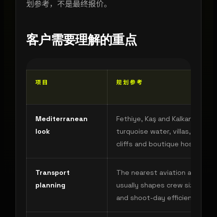
划参考，不是最终报价。
客户需要理解的重点
项目
规划参考
Mediterranean
Fethiye, Kaş and Kalkan offer
look
turquoise water, villas, boats,
cliffs and boutique hospitality
Transport
The nearest aviation and road
planning
usually shapes crew size, gea
and shoot-day efficiency.