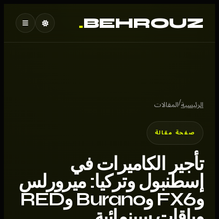
.
BEHROUZ
/
الرئيسية
المقالات
صفحة مقالة
تأجير الكاميرات في
إسطنبول وتركيا: ميرورلس
وFX6 وBurano وRED
وباقات سينمائية