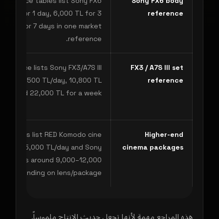
anbul price tables list Sony FX6
Sony FX6 body
00 TL for 1 day, 6,000 TL for 3
reference
50 TL for 7 days in one market
reference.
 reference lists Sony FX3/A7S III
FX3 / A7S III set
around 4,500 TL/day, 10,800 TL
reference
days and 22,000 TL for a week.
references list RED Komodo cine
Higher-end
around 5,000 TL/day and Sony
cinema packages
e setups around 9,000–12,000
ay depending on lens/package.
هذه المراجع مهمة لأنها تجعل حديث الإنتاج ملموساً.