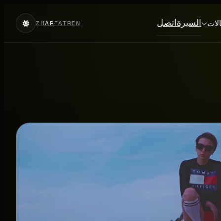
السيرة
اتصل
الات
ZH
AR
FA
TR
EN