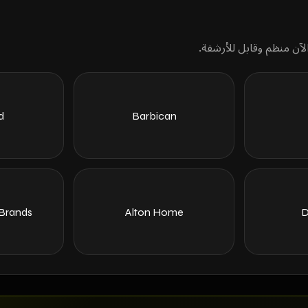
d
Barbican
 Brands
Alton Home
D