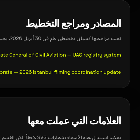
المصادر ومراجع التخطيط
تمت مراجعتها كسياق تخطيطي عام في 30 أبريل 2026. يجب تأكيد الأسعار والإجراءات والمواعيد قبل أي عرض رسمي أو طلب تصريح.
rate General of Civil Aviation — UAS registry system
ctorate — 2026 Istanbul filming coordination update
العلامات التي عملت معها
يمكننا استبدال هذه الأسماء بشعارات SVG لاحقاً، لكن القسم الآن منظم وقابل للأرشفة.